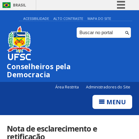
BRASIL
Simplifique!
ACESSIBILIDADE
ALTO CONTRASTE
MAPA DO SITE
Comunica BR
Participe
Acesso à informação
Legislação
Conselheiros pela
Canais
Democracia
Área Restrita
Administradores do Site
MENU
Nota de esclarecimento e
retificação