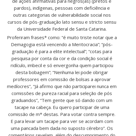
de ações afirmativas para negros(as) (pretos e
pardos), indígenas, pessoas com deficiência e
outras categorias de vulnerabilidade social nos
cursos de pós-graduação lato sensu e stricto sensu
da Universidade Federal de Santa Catarina.
Proferiram frases* como: “é muito triste notar que a
Demagogia está vencendo a Meritocracia”; “pós-
graduação é para a elite intelectual”; “cotas para
pesquisa por conta da cor e da condição social é
ridículo, imbecil e só envergonha quem participou
desta bobagem”; “Nenhuma lei pode obrigar
professores em comissão de bolsas a aprovar
medíocres”, “Já afirmo que não participarei nunca em
comissões de pureza racial para seleção de pós
graduandos”, “Tem gente que só dando com um
tacape na cabeça. Eu quero participar de uma
comissão de m* destas. Para votar contra sempre.
E para levar um tacape para ver se acordam com
uma pancada bem dada no suposto cérebro”. Os
comentários revelam, além do descumprimento do